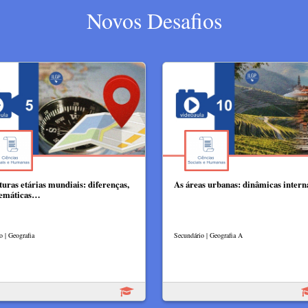
Novos Desafios
turas etárias mundiais: diferenças,
As áreas urbanas: dinâmicas intern
lemáticas…
o | Geografia
Secundário | Geografia A