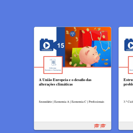
A União Europeia e o desafio das
Estru
alterações climáticas
prob
Secundário | Economia A | Economia C | Profissionais
3.º Cicl