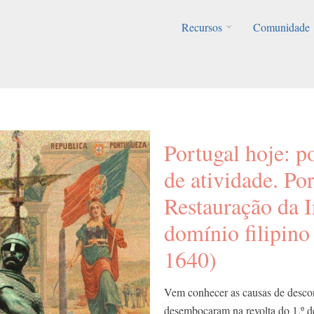
Recursos
Comunidade
Portugal hoje: p
de atividade. Po
Restauração da 
domínio filipino
1640)
Vem conhecer as causas de desco
desembocaram na revolta do 1.º de