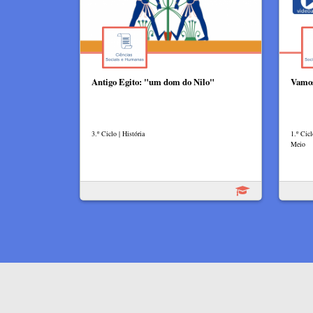
Antigo Egito: "um dom do Nilo"
Vamos
3.º Ciclo | História
1.º Cic
Meio