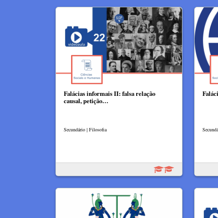
Falácias informais II: falsa relação
Falác
causal, petição…
Secundário | Filosofia
Secundár