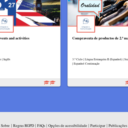
vents and activities
Compraventa de productos de 2.º m
o | Inglês
3.º Ciclo | Língua Estrangeira II (Espanhol) | Se
| Espanhol Continuação
|
|
|
|
|
Sobre
Regras RGPD
FAQs
Opções de acessibilidade
Participar
Publicações