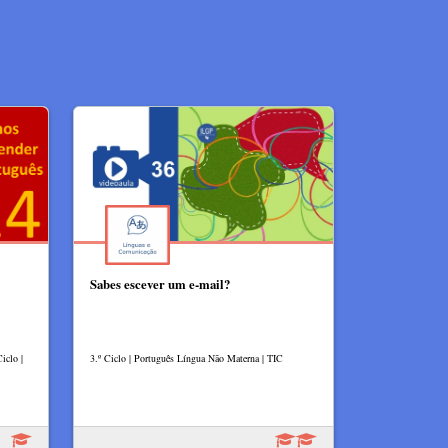
Sabes escever um e-mail?
iclo |
3.º Ciclo | Português Língua Não Materna | TIC