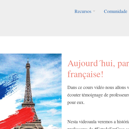
Recursos
Comunidade
​Aujourd´hui, pa
française!
Dans ce cours vidéo nous allons vo
écouter témoignage de professeur
pour eux.
Nesta videoaula veremos a histór
professores do #EstudoEmCasa sob