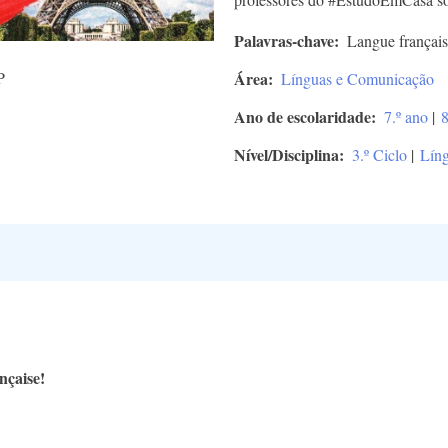
Palavras-chave
Langue françai
P
Área
Línguas e Comunicação
Ano de escolaridade
7.º ano
|
8
Nível/Disciplina
3.º Ciclo
|
Líng
nçaise!