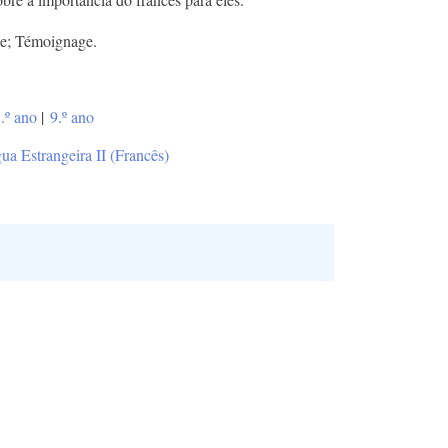
se; Témoignage.
.º ano
|
9.º ano
ua Estrangeira II (Francês)