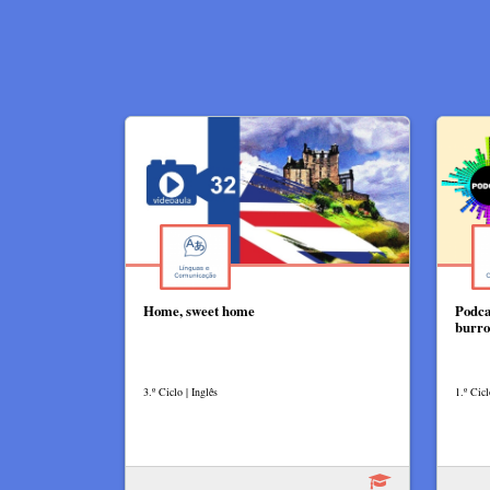
Home, sweet home
Podca
burro
3.º Ciclo | Inglês
1.º Cicl