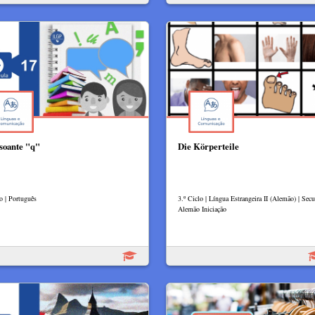
soante "q"
Die Körperteile
o | Português
3.º Ciclo | Língua Estrangeira II (Alemão) | Secu
Alemão Iniciação