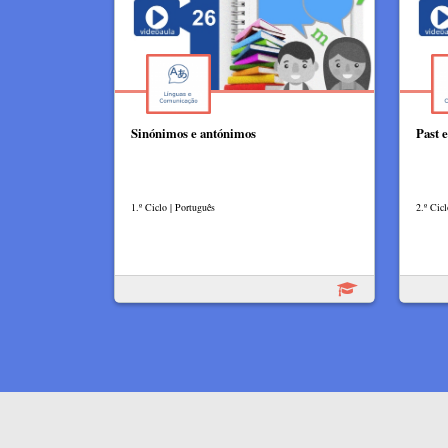
Sinónimos e antónimos
Past e
1.º Ciclo | Português
2.º Cicl