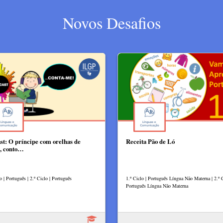
Novos Desafios
st: O príncipe com orelhas de
Receita Pão de Ló
, conto…
o | Português | 2.º Ciclo | Português
1.º Ciclo | Português Língua Não Materna | 2.º C
Português Língua Não Materna