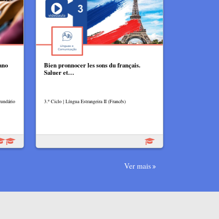
ano
Bien pronnocer les sons du français.
Saluer et…
cundário
3.º Ciclo | Língua Estrangeira II (Francês)
Ver mais