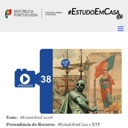
Passar para o conteúdo principal
Fonte
#EstudoEmCasa@
Proveniência do Recurso
#EstudoEmCasa e RTP