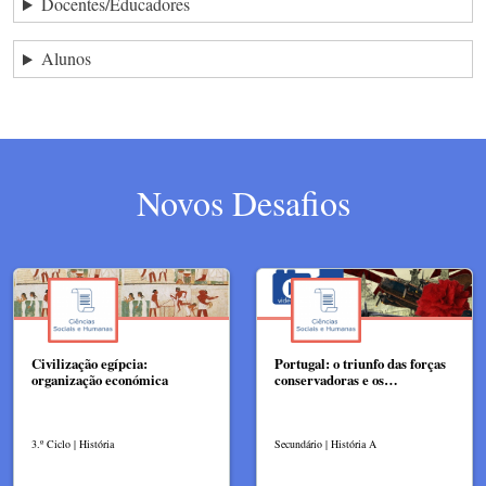
Docentes/Educadores
Alunos
Novos Desafios
Civilização egípcia:
Portugal: o triunfo das forças
organização económica
conservadoras e os…
3.º Ciclo | História
Secundário | História A