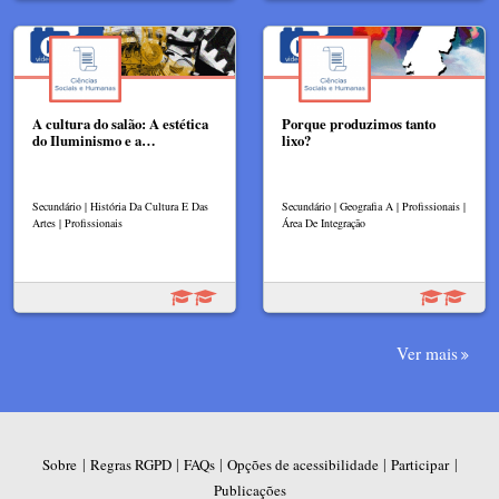
A cultura do salão: A estética
Porque produzimos tanto
do Iluminismo e a…
lixo?
Secundário | História Da Cultura E Das
Secundário | Geografia A | Profissionais |
Artes | Profissionais
Área De Integração
Ver mais
|
|
|
|
|
Sobre
Regras RGPD
FAQs
Opções de acessibilidade
Participar
Publicações