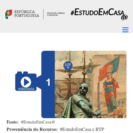
Passar para o conteúdo principal
Fonte
#EstudoEmCasa@
Proveniência do Recurso
#EstudoEmCasa e RTP