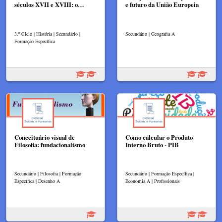
séculos XVII e XVIII: o…
e futuro da União Europeia
3.º Ciclo | História | Secundário |
Secundário | Geografia A
Formação Específica
Conceituário visual de
Como calcular o Produto
Filosofia: fundacionalismo
Interno Bruto - PIB
Secundário | Filosofia | Formação
Secundário | Formação Específica |
Específica | Desenho A
Economia A | Profissionais