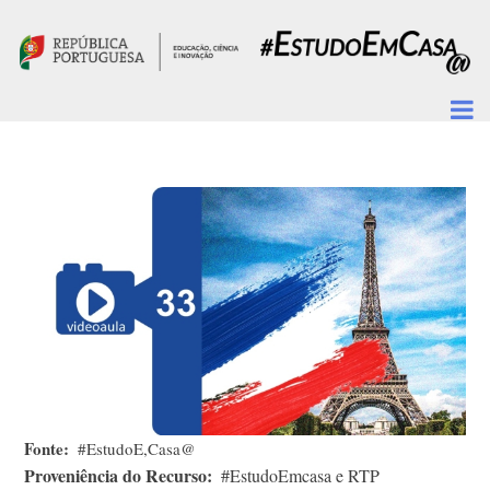
Passar para o conteúdo principal
Fonte
#EstudoE,Casa@
Proveniência do Recurso
#EstudoEmcasa e RTP