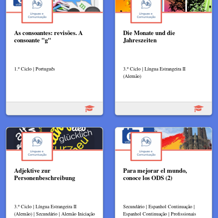
As consoantes: revisões. A
Die Monate und die
consoante "g"
Jahreszeiten
1.º Ciclo | Português
3.º Ciclo | Língua Estrangeira II
(Alemão)
Adjektive zur
Para mejorar el mundo,
Personenbeschreibung
conoce los ODS (2)
3.º Ciclo | Língua Estrangeira II
Secundário | Espanhol Continuação |
(Alemão) | Secundário | Alemão Iniciação
Espanhol Continuação | Profissionais