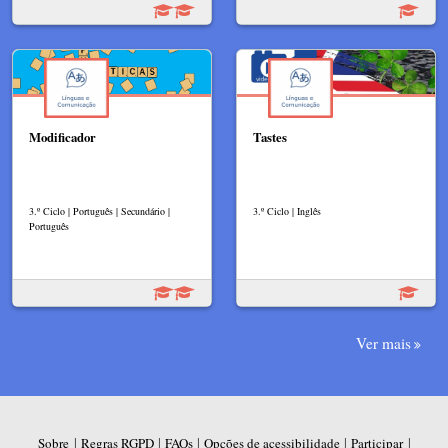
Modificador
Tastes
3.º Ciclo | Português | Secundário |
3.º Ciclo | Inglês
Português
Ver mais
|
|
|
|
|
Sobre
Regras RGPD
FAQs
Opções de acessibilidade
Participar