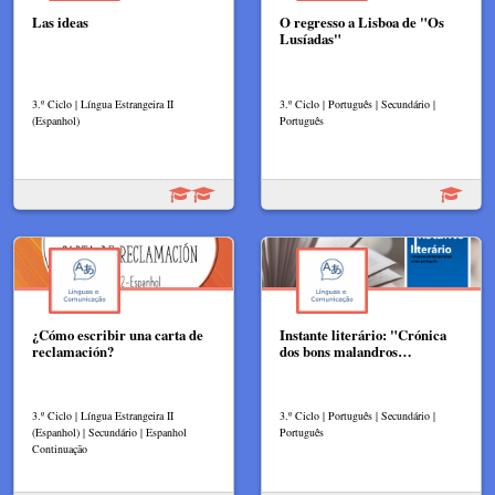
Las ideas
O regresso a Lisboa de "Os
Lusíadas"
3.º Ciclo | Língua Estrangeira II
3.º Ciclo | Português | Secundário |
(Espanhol)
Português
¿Cómo escribir una carta de
Instante literário: "Crónica
reclamación?
dos bons malandros…
3.º Ciclo | Língua Estrangeira II
3.º Ciclo | Português | Secundário |
(Espanhol) | Secundário | Espanhol
Português
Continuação