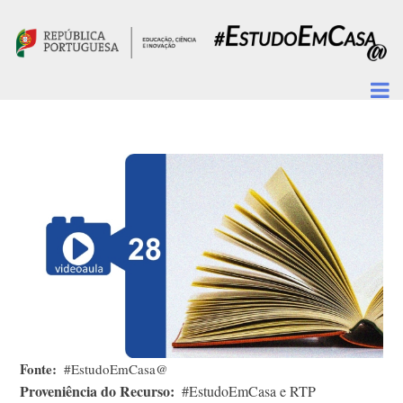
Passar para o conteúdo principal
Fonte
#EstudoEmCasa@
Proveniência do Recurso
#EstudoEmCasa e RTP