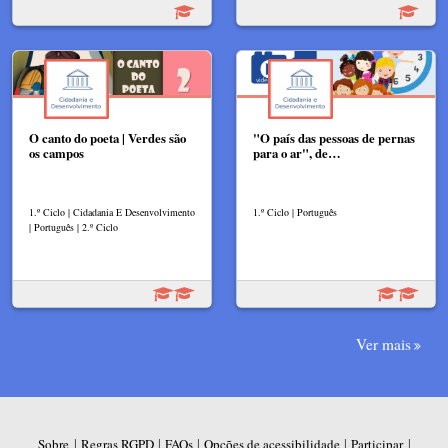
O canto do poeta | Verdes são
"O país das pessoas de pernas
os campos
para o ar", de…
1.º Ciclo | Cidadania E Desenvolvimento
1.º Ciclo | Português
| Português | 2.º Ciclo
Ver mais
|
|
|
|
|
Sobre
Regras RGPD
FAQs
Opções de acessibilidade
Participar