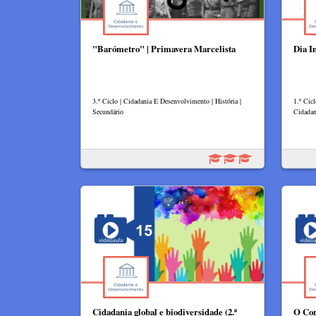
"Barómetro" | Primavera Marcelista
Dia I
3.º Ciclo | Cidadania E Desenvolvimento | História |
1.º Cic
Secundário
Cidadan
Cidadania global e biodiversidade (2.ª
O Con