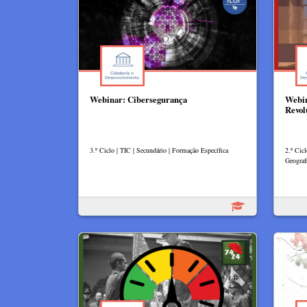
Webinar: Cibersegurança
Webin
Revol
3.º Ciclo | TIC | Secundário | Formação Específica
2.º Cic
Geograf