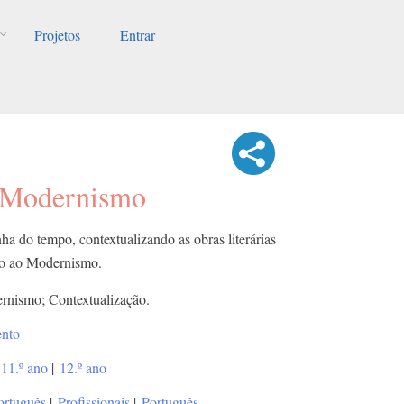
Projetos
Entrar
 Modernismo
ha do tempo, contextualizando as obras literárias
mo ao Modernismo.
rnismo; Contextualização.
ento
11.º ano
|
12.º ano
ortuguês
|
Profissionais
|
Português