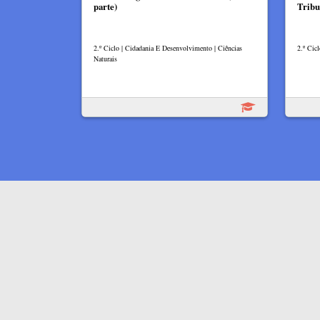
parte)
Tribu
2.º Ciclo | Cidadania E Desenvolvimento | Ciências
2.º Cic
Naturais