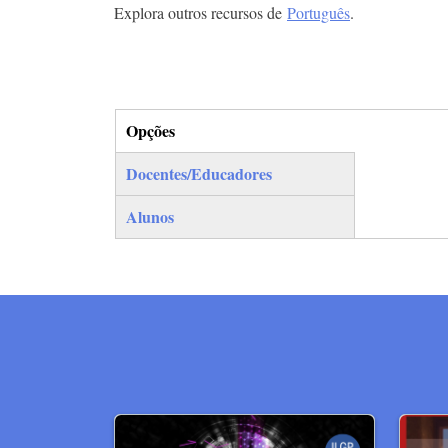
Explora outros recursos de
Português
.
Opções
(separador ativo)
Docentes/Educadores
Alunos