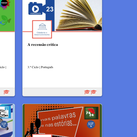
A recensão crítica
clo |
3.º Ciclo | Português