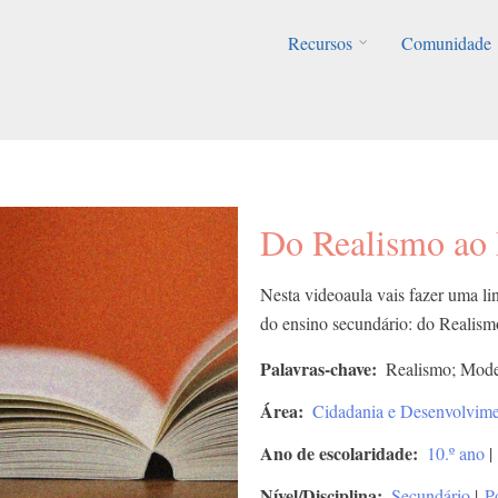
Recursos
Comunidade
Do Realismo ao
Nesta videoaula vais fazer uma lin
do ensino secundário: do Realis
Palavras-chave
Realismo; Mode
Área
Cidadania e Desenvolvim
Ano de escolaridade
10.º ano
|
Nível/Disciplina
Secundário
|
P