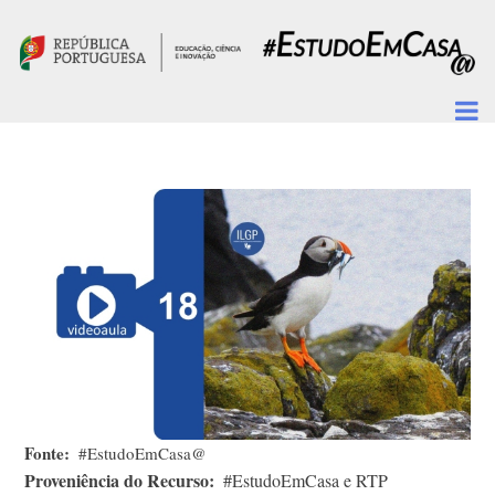
Passar para o conteúdo principal
Fonte
#EstudoEmCasa@
Proveniência do Recurso
#EstudoEmCasa e RTP