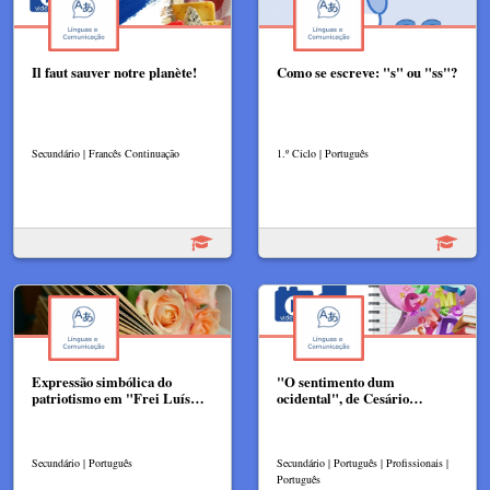
Il faut sauver notre planète!
Como se escreve: "s" ou "ss"?
Secundário | Francês Continuação
1.º Ciclo | Português
Expressão simbólica do
"O sentimento dum
patriotismo em "Frei Luís…
ocidental", de Cesário…
Secundário | Português
Secundário | Português | Profissionais |
Português