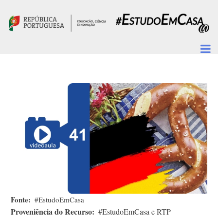
Passar para o conteúdo principal
Fonte
#EstudoEmCasa
Proveniência do Recurso
#EstudoEmCasa e RTP