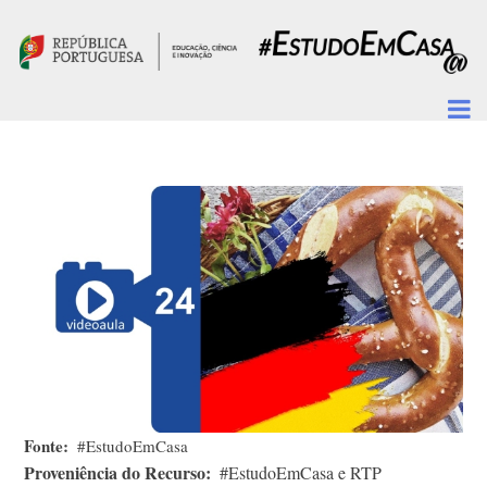
Passar para o conteúdo principal
Fonte
#EstudoEmCasa
Proveniência do Recurso
#EstudoEmCasa e RTP