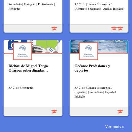
Secundário | Português | Profissionais |
3.º Ciclo | Língua Estrangeira II
Português
(Alemão) | Secundário | Alemão Iniciação
Bichos, de Miguel Torga.
Océano: Profesiones y
Orações subordinadas…
deportes
3.º Ciclo | Português
3.º Ciclo | Língua Estrangeira II
(Espanhol) | Secundário | Espanhol
Iniciação
Ver mais