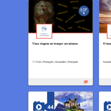
Uma viagem no tempo: arcaísmos
O mar
3.º Ciclo | Português | Secundário | Português
Secundár