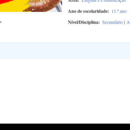
Ano de escolaridade
11.º ano
Nível/Disciplina
Secundário
|
A
P