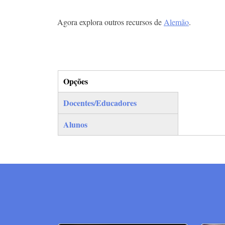
Agora explora outros recursos de
Alemão
.
Opções
(separador ativo)
Docentes/Educadores
Alunos