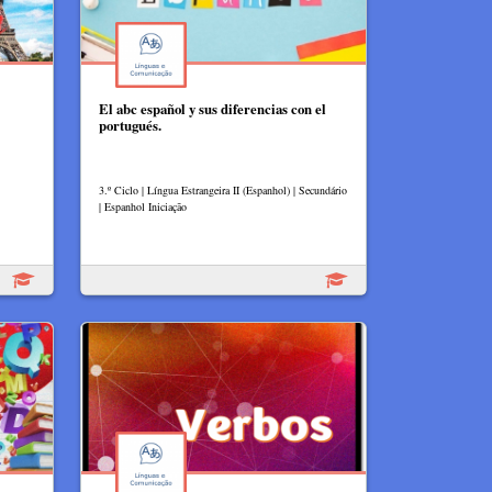
El abc español y sus diferencias con el
portugués.
3.º Ciclo | Língua Estrangeira II (Espanhol) | Secundário
| Espanhol Iniciação