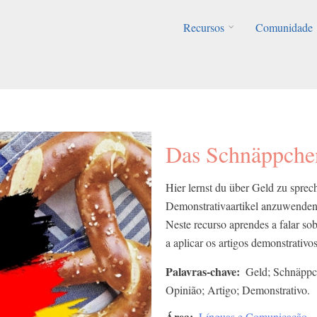
Recursos
Comunidade
Das Schnäppche
Hier lernst du über Geld zu spre
Demonstrativaartikel anzuwenden
Neste recurso aprendes a falar so
a aplicar os artigos demonstrativos
Palavras-chave
Geld; Schnäppch
Opinião; Artigo; Demonstrativo.
Área
Línguas e Comunicação