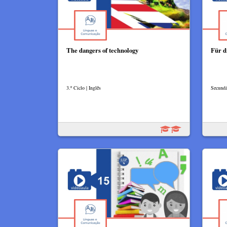
The dangers of technology
Für d
3.º Ciclo | Inglês
Secundá