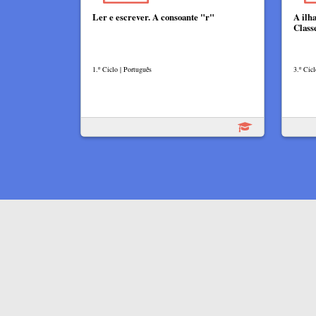
Ler e escrever. A consoante "r"
A ilh
Class
1.º Ciclo | Português
3.º Cicl