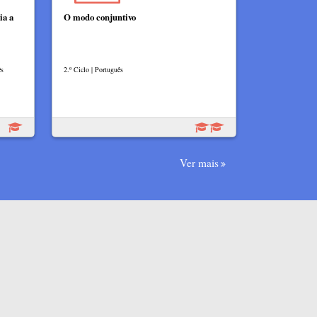
ia a
O modo conjuntivo
ês
2.º Ciclo | Português
Ver mais