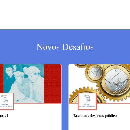
Novos Desafios
 arte?
Receitas e despesas públicas​