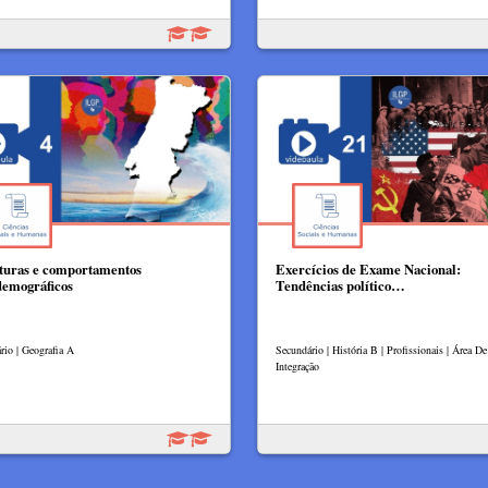
turas e comportamentos
Exercícios de Exame Nacional:
demográficos
Tendências político…
rio | Geografia A
Secundário | História B | Profissionais | Área De
Integração