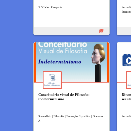
3.º Ciclo | Geografia
Secundár
Integraç
Conceituário visual de Filosofia:
Dinam
indeterminismo
sécul
Secundário | Filosofia | Formação Específica | Desenho
Secundá
A