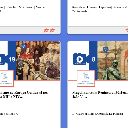
io | Filosofia | Profissionais | Área De
Secundário | Formação Específica | Economia A 
ão
Profissionais
ismo na Europa Ocidental nos
Muçulmanos na Península Ibérica. 
os XIII a XIV…
João V:…
rio | História A
2.º Ciclo | História E Geografia De Portugal