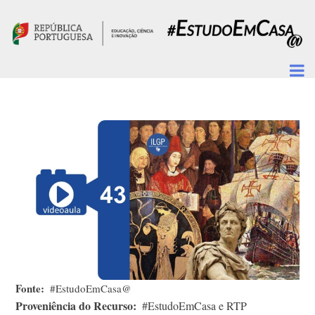
Passar para o conteúdo principal
Fonte
#EstudoEmCasa@
Proveniência do Recurso
#EstudoEmCasa e RTP