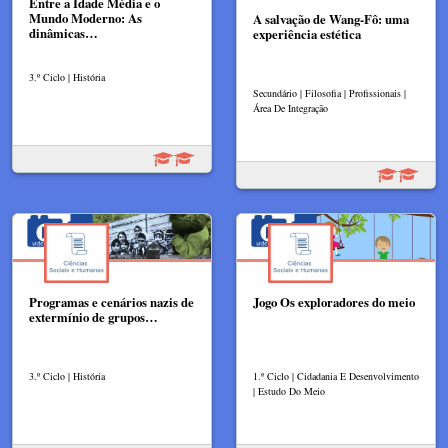
Entre a Idade Média e o
Mundo Moderno: As
A salvação de Wang-Fô: uma
dinâmicas…
experiência estética
3.º Ciclo | História
Secundário | Filosofia | Profissionais |
Área De Integração
Programas e cenários nazis de
Jogo Os exploradores do meio
extermínio de grupos…
3.º Ciclo | História
1.º Ciclo | Cidadania E Desenvolvimento
| Estudo Do Meio