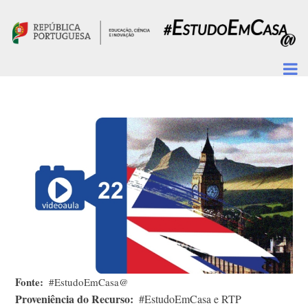
Passar para o conteúdo principal
Fonte
#EstudoEmCasa@
Proveniência do Recurso
#EstudoEmCasa e RTP