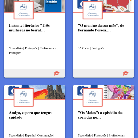
Instante literário: "Três
"O menino da sua mãe", de
mulheres no beiral…
Fernando Pessoa.…
Secundário | Português | Profissionais |
3.º Ciclo | Português
Português
Amigo, espero que tengas
"Os Maias": o episódio das
cuidado
corridas no…
Secundário | Espanhol Continuação |
Secundário | Português | Profissionais |