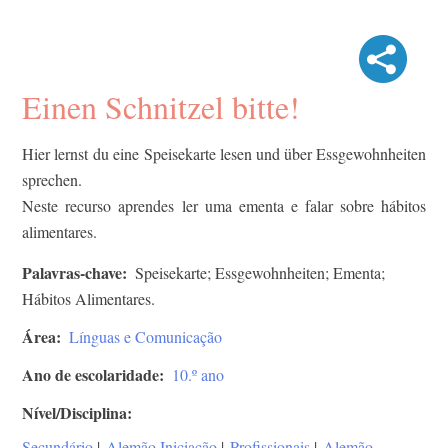
Einen Schnitzel bitte!
Hier lernst du eine Speisekarte lesen und über Essgewohnheiten
sprechen.
Neste recurso aprendes ler uma ementa e falar sobre hábitos
alimentares.
Palavras-chave
Speisekarte; Essgewohnheiten; Ementa;
Hábitos Alimentares.
Área
Línguas e Comunicação
Ano de escolaridade
10.º ano
Nível/Disciplina
Secundário
|
Alemão Iniciação
|
Profissionais
|
Alemão