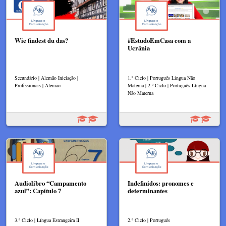
Wie findest du das?
#EstudoEmCasa com a
Ucrânia
Secundário | Alemão Iniciação |
1.º Ciclo | Português Língua Não
Profissionais | Alemão
Materna | 2.º Ciclo | Português Língua
Não Materna
Audiolibro “Campamento
Indefinidos: pronomes e
azul”: Capítulo 7
determinantes
3.º Ciclo | Língua Estrangeira II
2.º Ciclo | Português