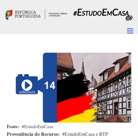
Passar para o conteúdo principal
Fonte
#EstudoEmCasa
Proveniência do Recurso
#EstudoEmCasa e RTP