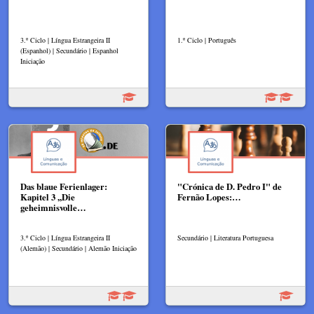
3.º Ciclo | Língua Estrangeira II
1.º Ciclo | Português
(Espanhol) | Secundário | Espanhol
Iniciação
Das blaue Ferienlager:
"Crónica de D. Pedro I" de
Kapitel 3 ,,Die
Fernão Lopes:…
geheimnisvolle…
3.º Ciclo | Língua Estrangeira II
Secundário | Literatura Portuguesa
(Alemão) | Secundário | Alemão Iniciação