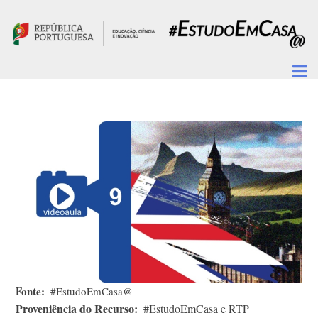
Passar para o conteúdo principal
Fonte
#EstudoEmCasa@
Proveniência do Recurso
#EstudoEmCasa e RTP