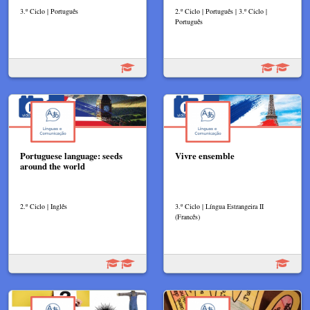
3.º Ciclo | Português
2.º Ciclo | Português | 3.º Ciclo |
Português
Portuguese language: seeds
Vivre ensemble​
around the world
2.º Ciclo | Inglês
3.º Ciclo | Língua Estrangeira II
(Francês)