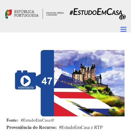
Passar para o conteúdo principal
Fonte
#EstudoEmCasa@
Proveniência do Recurso
#EstudoEmCasa e RTP