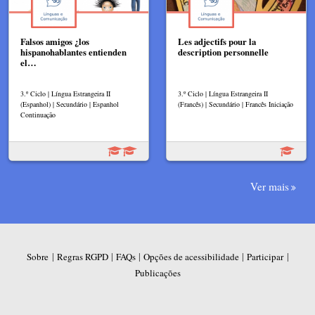
Falsos amigos ¿los
Les adjectifs pour la
hispanohablantes entienden
description personnelle
el…
3.º Ciclo | Língua Estrangeira II
3.º Ciclo | Língua Estrangeira II
(Espanhol) | Secundário | Espanhol
(Francês) | Secundário | Francês Iniciação
Continuação
Ver mais
|
|
|
|
|
Sobre
Regras RGPD
FAQs
Opções de acessibilidade
Participar
Publicações