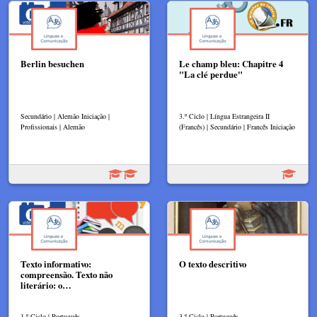
Berlin besuchen
Le champ bleu: Chapitre 4
"La clé perdue"
Secundário | Alemão Iniciação |
3.º Ciclo | Língua Estrangeira II
Profissionais | Alemão
(Francês) | Secundário | Francês Iniciação
Texto informativo:
O texto descritivo
compreensão. Texto não
literário: o…
1.º Ciclo | Português
3.º Ciclo | Português