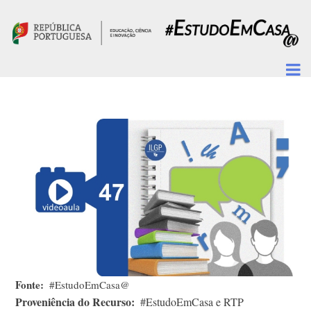
Passar para o conteúdo principal
Fonte
#EstudoEmCasa@
Proveniência do Recurso
#EstudoEmCasa e RTP