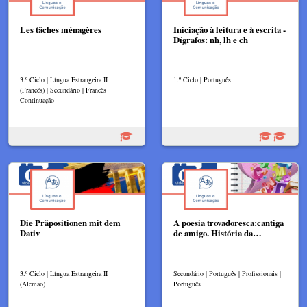
Les tâches ménagères
Iniciação à leitura e à escrita -
Dígrafos: nh, lh e ch
3.º Ciclo | Língua Estrangeira II
1.º Ciclo | Português
(Francês) | Secundário | Francês
Continuação
Die Präpositionen mit dem
A poesia trovadoresca:cantiga
Dativ
de amigo. História da…
3.º Ciclo | Língua Estrangeira II
Secundário | Português | Profissionais |
(Alemão)
Português