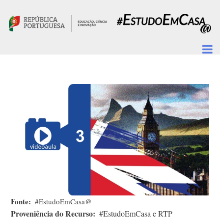
Passar para o conteúdo principal
Fonte
#EstudoEmCasa@
Proveniência do Recurso
#EstudoEmCasa e RTP