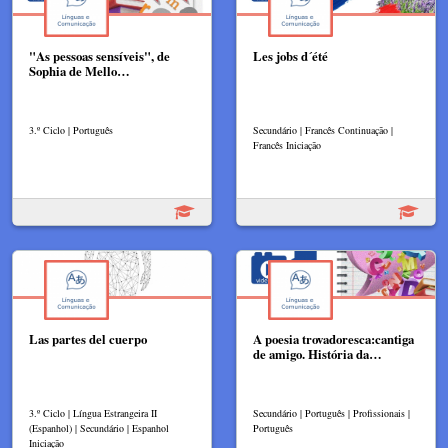
"As pessoas sensíveis", de
Les jobs d´été
Sophia de Mello…
3.º Ciclo | Português
Secundário | Francês Continuação |
Francês Iniciação
Las partes del cuerpo
A poesia trovadoresca:cantiga
de amigo. História da…
3.º Ciclo | Língua Estrangeira II
Secundário | Português | Profissionais |
(Espanhol) | Secundário | Espanhol
Português
Iniciação