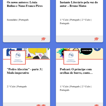
Os novos autores: Lénia
Instante Literário pela voz do
Rufino e Nuno Franco Pires
autor – Bruno Matos​
Secundário | Português
1.º Ciclo | Português | 2.º Ciclo |
Português
"Pedro Alecrim" - parte 3 |
Podcast: O príncipe com
Modo imperativo
orelhas de burro, conto…
2.º Ciclo | Português
1.º Ciclo | Português | 2.º Ciclo |
Português