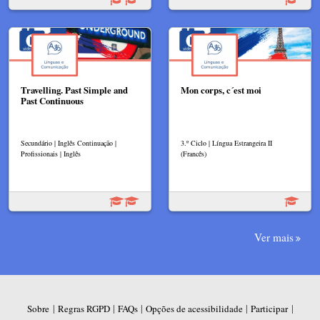
Travelling. Past Simple and
Mon corps, c´est moi
Past Continuous
Secundário | Inglês Continuação |
3.º Ciclo | Língua Estrangeira II
Profissionais | Inglês
(Francês)
Ver mais
|
|
|
|
|
Sobre
Regras RGPD
FAQs
Opções de acessibilidade
Participar