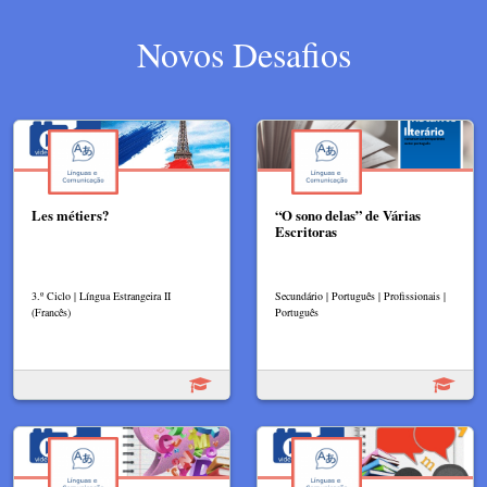
Novos Desafios
Les métiers?
“O sono delas” de Várias
Escritoras
3.º Ciclo | Língua Estrangeira II
Secundário | Português | Profissionais |
(Francês)
Português