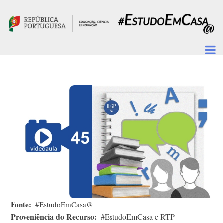
Passar para o conteúdo principal
Fonte
#EstudoEmCasa@
Proveniência do Recurso
#EstudoEmCasa e RTP