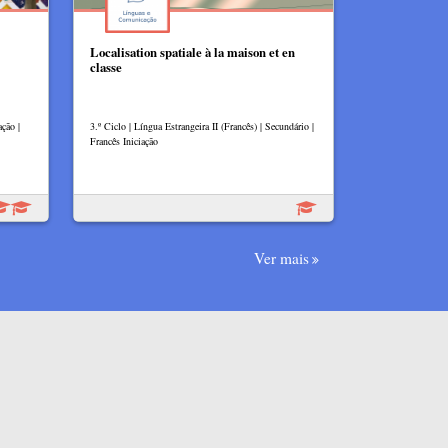
Localisation spatiale à la maison et en
classe
ação |
3.º Ciclo | Língua Estrangeira II (Francês) | Secundário |
Francês Iniciação
Ver mais