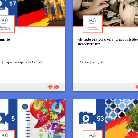
amilie
«E tudo era possível»: cinco missõe
descobrir um…
o | Língua Estrangeira II (Alemão)
3.º Ciclo | Português