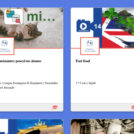
minantes posesivos átonos
Fast food
o | Língua Estrangeira II (Espanhol) | Secundário
3.º Ciclo | Inglês
ol Iniciação