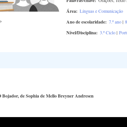
Palavras-chave
Orações; Texto 
Área
Línguas e Comunicação
Ano de escolaridade
7.º ano
|
8
P
Nível/Disciplina
3.º Ciclo
|
Port
O Bojador, de Sophia de Mello Breyner Andresen