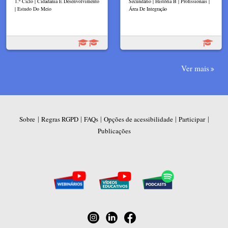
1.º Ciclo | Cidadania E Desenvolvimento
Secundário | História B | Profissionais |
| Estudo Do Meio
Área De Integração
Ver mais
|
|
|
|
|
Sobre
Regras RGPD
FAQs
Opções de acessibilidade
Participar
Publicações