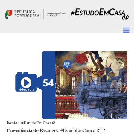
Passar para o conteúdo principal
Fonte
#EstudoEmCasa@
Proveniência do Recurso
#EstudoEmCasa e RTP