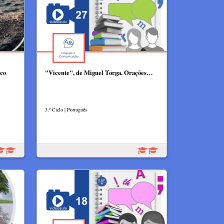
ico
"Vicente", de Miguel Torga. Orações…
3.º Ciclo | Português