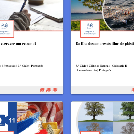
escrever um resumo?
Da ilha dos amores às ilhas de plást
o | Português | 3.º Ciclo | Português
3.º Ciclo | Ciências Naturais | Cidadania E
Desenvolvimento | Português