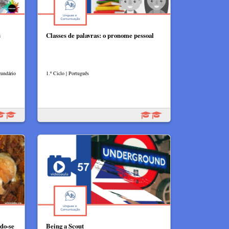
s
Classes de palavras: o pronome pessoal
cundário
1.º Ciclo | Português
do-se
Being a Scout