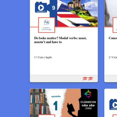
Do looks matter? Modal verbs: must,
Como 
mustn’t and have to
3.º Ciclo | Inglês
2.º Cicl