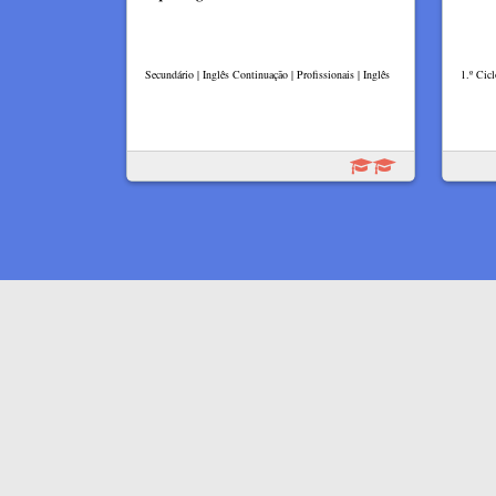
Secundário | Inglês Continuação | Profissionais | Inglês
1.º Cicl