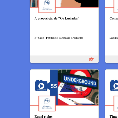
A proposição de "Os Lusíadas"
Conna
3.º Ciclo | Português | Secundário | Português
Secundá
Equal rights
Time