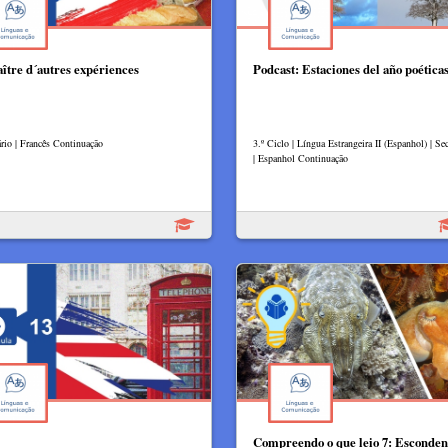
ître d´autres expériences
Podcast: Estaciones del año poética
rio | Francês Continuação
3.º Ciclo | Língua Estrangeira II (Espanhol) | Se
| Espanhol Continuação
Compreendo o que leio 7: Esconden