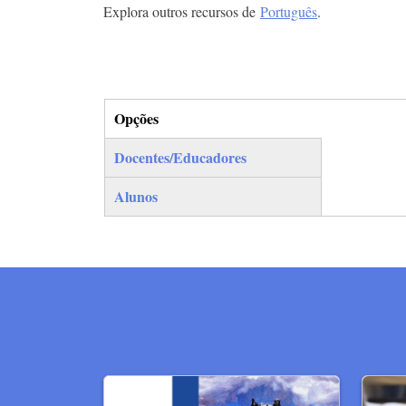
Explora outros recursos de
Português
.
Opções
(separador ativo)
Docentes/Educadores
Alunos