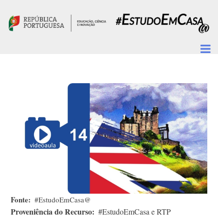
Passar para o conteúdo principal
Fonte
#EstudoEmCasa@
Proveniência do Recurso
#EstudoEmCasa e RTP