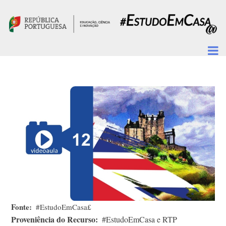
Passar para o conteúdo principal
Fonte
#EstudoEmCasa£
Proveniência do Recurso
#EstudoEmCasa e RTP