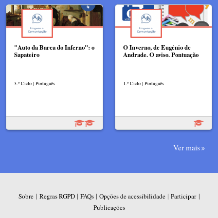
"Auto da Barca do Inferno": o
O Inverno, de Eugénio de
Sapateiro
Andrade. O aviso. Pontuação
3.º Ciclo | Português
1.º Ciclo | Português
Ver mais
|
|
|
|
|
Sobre
Regras RGPD
FAQs
Opções de acessibilidade
Participar
Publicações