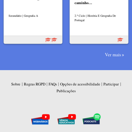
caminho…
Secundário | Geografia A
2.º Ciclo | História E Geografia De
Portugal
Ver mais
|
|
|
|
|
Sobre
Regras RGPD
FAQs
Opções de acessibilidade
Participar
Publicações