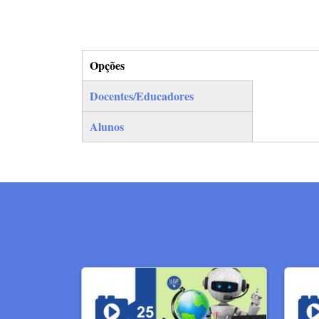
Opções
(separador ativo)
Docentes/Educadores
Alunos