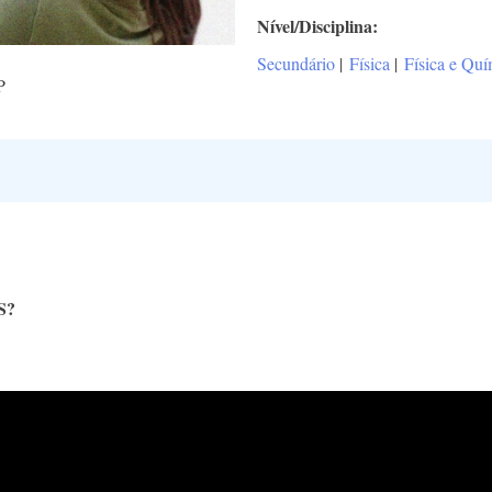
Nível/Disciplina
Secundário
|
Física
|
Física e Qu
P
S?