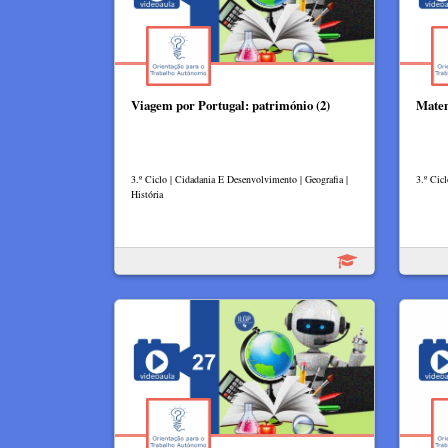
Viagem por Portugal: património (2)
Matem
3.º Ciclo | Cidadania E Desenvolvimento | Geografia |
3.º Cicl
História