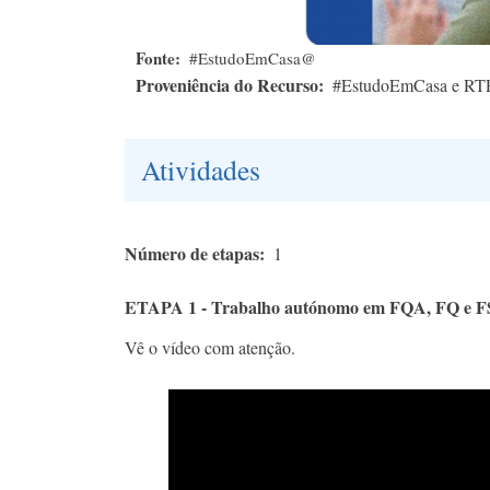
Fonte
#EstudoEmCasa@
Proveniência do Recurso
#EstudoEmCasa e RT
Atividades
Número de etapas
1
ETAPA 1 - Trabalho autónomo em FQA, FQ e F
Vê o vídeo com atenção.