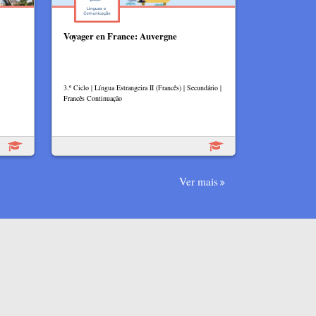
Voyager en France: Auvergne
3.º Ciclo | Língua Estrangeira II (Francês) | Secundário |
Francês Continuação
Ver mais