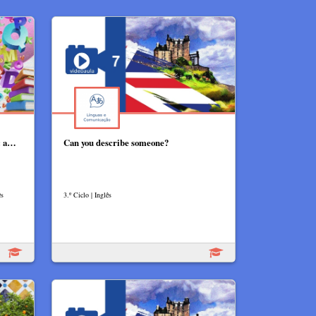
: a…
Can you describe someone?
ês
3.º Ciclo | Inglês