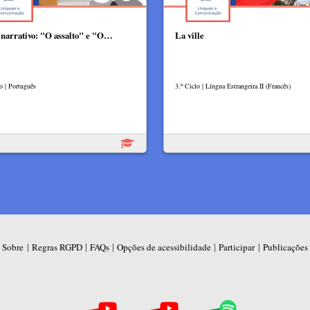
 narrativo: "O assalto" e "O…
La ville
o | Português
3.º Ciclo | Língua Estrangeira II (Francês)
|
|
|
|
|
Sobre
Regras RGPD
FAQs
Opções de acessibilidade
Participar
Publicações