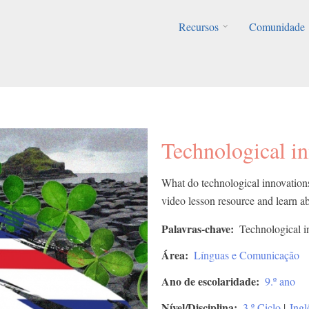
Recursos
Comunidade
Technological i
What do technological innovations
video lesson resource and learn ab
Palavras-chave
Technological i
Área
Línguas e Comunicação
Ano de escolaridade
9.º ano
Nível/Disciplina
3.º Ciclo
|
Ingl