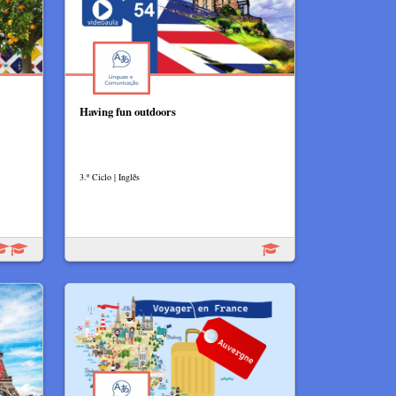
Having fun outdoors
3.º Ciclo | Inglês