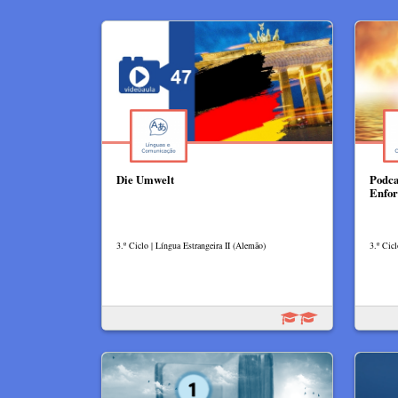
Die Umwelt
Podca
Enfor
3.º Ciclo | Língua Estrangeira II (Alemão)
3.º Cicl