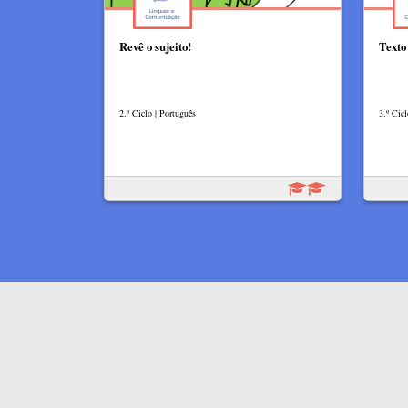
Revê o sujeito!
Texto
2.º Ciclo | Português
3.º Cicl