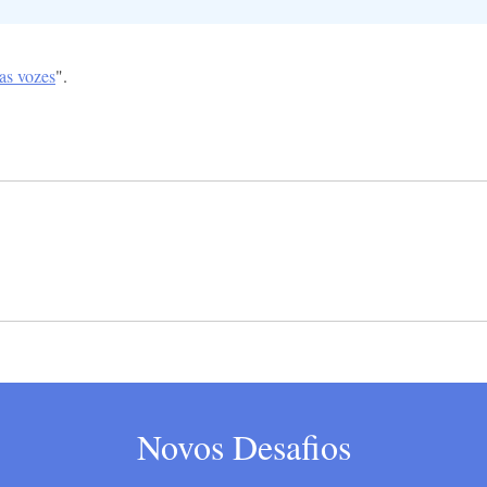
ias vozes
".
Novos Desafios