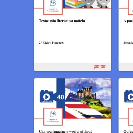
Textos não literários: notícia
A poe
2.º Ciclo | Português
Secundár
Can you imagine a world without
Qu´es