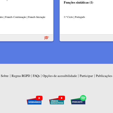
Funções sintáticas (1)
rio | Francês Continuação | Francês Iniciação
3.º Ciclo | Português
|
|
|
|
|
Sobre
Regras RGPD
FAQs
Opções de acessibilidade
Participar
Publicações