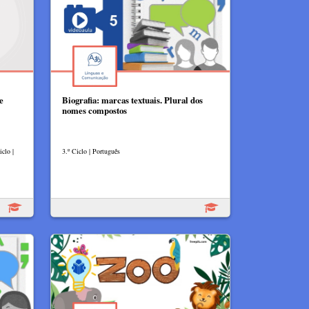
e
Biografia: marcas textuais. Plural dos
nomes compostos
clo |
3.º Ciclo | Português