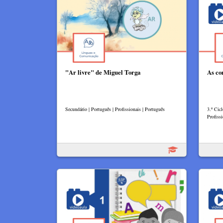
"Ar livre" de Miguel Torga
As co
Secundário | Português | Profissionais | Português
3.º Cic
Profissi