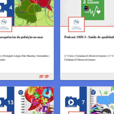
nsequências da poluição no mar
Podcast: ODS 3 - Saúde de qualidad
lo | Português Língua Não Materna | Secundário |
2.º Ciclo | Cidadania E Desenvolvimento | 3.º Ci
onais
Cidadania E Desenvolvimento