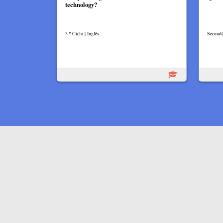
technology?
3.º Ciclo | Inglês
Secundá