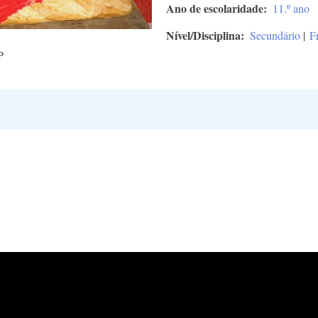
Ano de escolaridade
11.º ano
Nível/Disciplina
Secundário
|
F
P