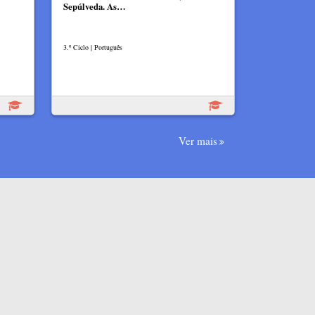
Sepúlveda. As…
3.º Ciclo | Português
Ver mais