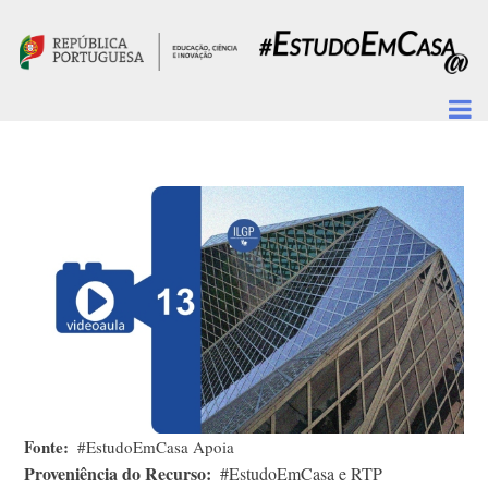
Passar para o conteúdo principal
Fonte
#EstudoEmCasa Apoia
Proveniência do Recurso
#EstudoEmCasa e RTP