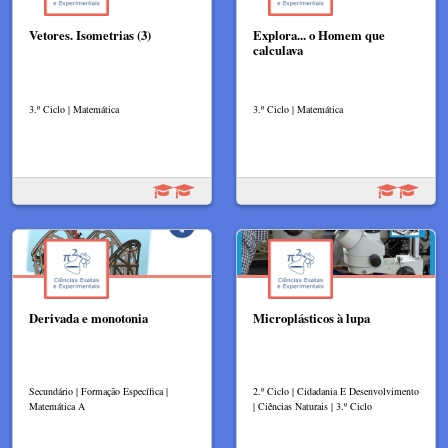
Vetores. Isometrias (3)
Explora... o Homem que
calculava
3.º Ciclo | Matemática
3.º Ciclo | Matemática
Derivada e monotonia
Microplásticos à lupa
Secundário | Formação Específica |
2.º Ciclo | Cidadania E Desenvolvimento
Matemática A
| Ciências Naturais | 3.º Ciclo