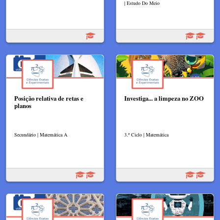
| Estudo Do Meio
Posição relativa de retas e
Investiga... a limpeza no ZOO
planos
Secundário | Matemática A
3.º Ciclo | Matemática