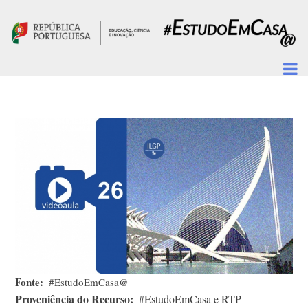
Passar para o conteúdo principal
Fonte
#EstudoEmCasa@
Proveniência do Recurso
#EstudoEmCasa e RTP