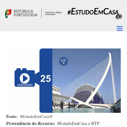
Passar para o conteúdo principal
Fonte
#EstudoEmCasa@
Proveniência do Recurso
#EstudoEmCasa e RTP