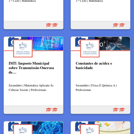
1.º Ciclo | Matemática
3.º Ciclo | Matemática
IMT: Imposto Municipal
Constantes de acidez e
sobre Transmissão Onerosa
basicidade
de…
Secundário | Matemática Aplicada Às
Secundário | Física E Química A |
Ciências Sociais | Profissionais
Profissionais