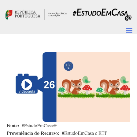
Passar para o conteúdo principal
Fonte
#EstudoEmCasa@
Proveniência do Recurso
#EstudoEmCasa e RTP