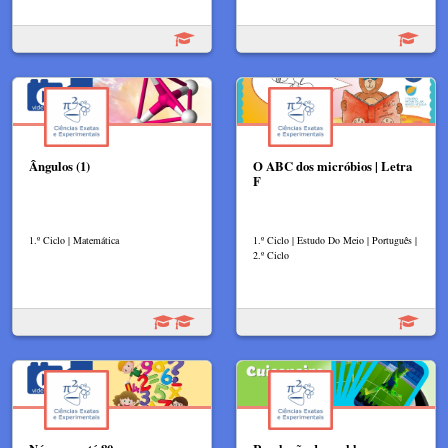
Ângulos (1)
O ABC dos micróbios | Letra
F
1.º Ciclo | Matemática
1.º Ciclo | Estudo Do Meio | Português |
2.º Ciclo