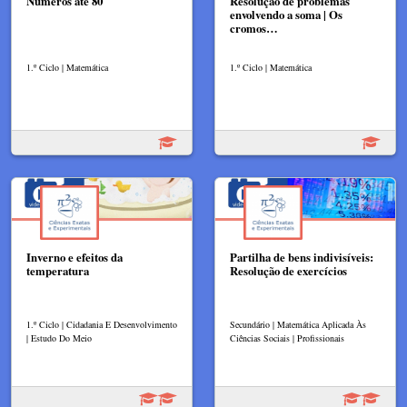
Números até 80
Resolução de problemas
envolvendo a soma | Os
cromos…
1.º Ciclo | Matemática
1.º Ciclo | Matemática
Inverno e efeitos da
Partilha de bens indivisíveis:
temperatura
Resolução de exercícios
1.º Ciclo | Cidadania E Desenvolvimento
Secundário | Matemática Aplicada Às
| Estudo Do Meio
Ciências Sociais | Profissionais