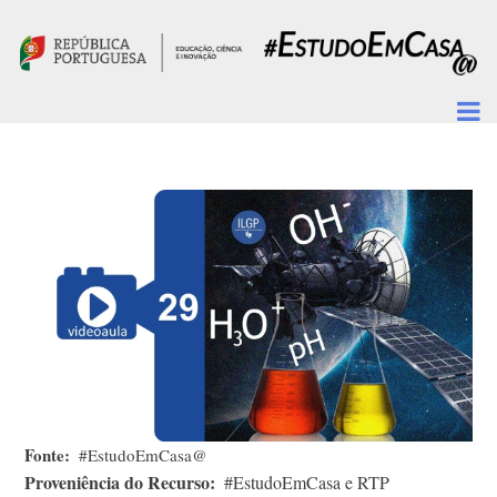
Passar para o conteúdo principal
Fonte
#EstudoEmCasa@
Proveniência do Recurso
#EstudoEmCasa e RTP