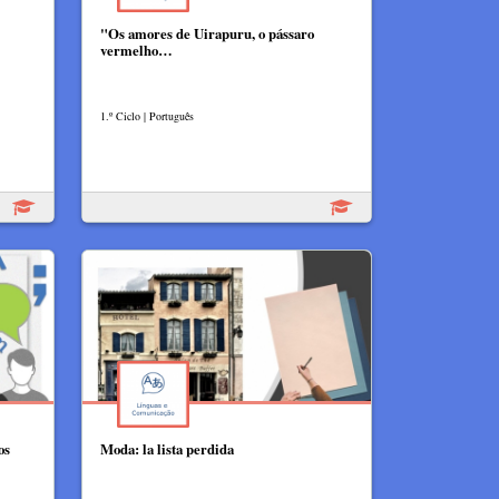
"Os amores de Uirapuru, o pássaro
vermelho…
1.º Ciclo | Português
os
Moda: la lista perdida