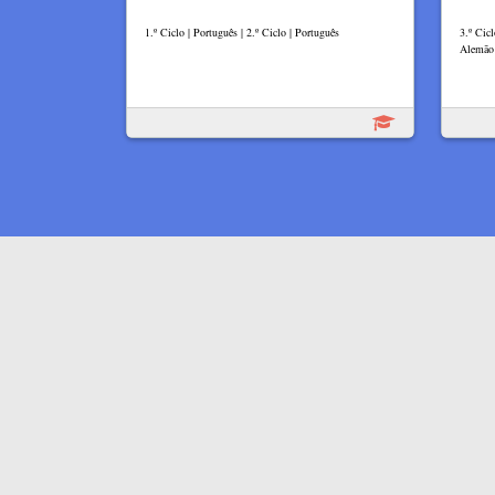
1.º Ciclo | Português | 2.º Ciclo | Português
3.º Cicl
Alemão 