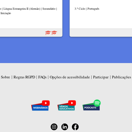
o | Língua Estrangeira II (Alemão) | Secundário |
3.º Ciclo | Português
Iniciação
|
|
|
|
|
Sobre
Regras RGPD
FAQs
Opções de acessibilidade
Participar
Publicações