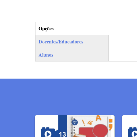
Opções
(separador ativo)
Docentes/Educadores
Alunos