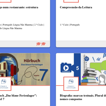
go num restaurante: estrutura
Compreensão da Leitura
lo | Português Língua Não Materna | 2.º Ciclo |
1.º Ciclo | Português
ês Língua Não Materna
ch „Das blaue Ferienlager”:
Biografia: marcas textuais. Plural d
el 7
nomes compostos