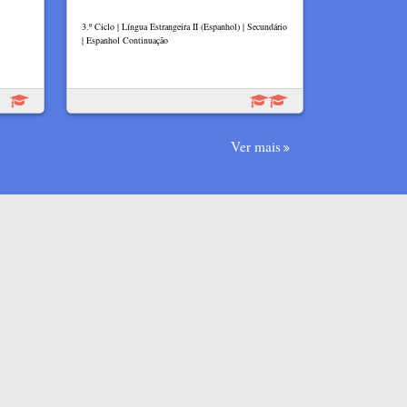
3.º Ciclo | Língua Estrangeira II (Espanhol) | Secundário
| Espanhol Continuação
Ver mais