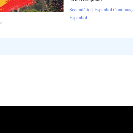
Secundário
|
Espanhol Continuaç
Espanhol
P