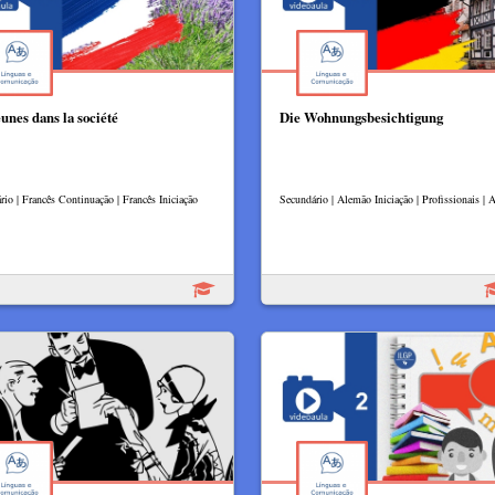
eunes dans la société
Die Wohnungsbesichtigung
rio | Francês Continuação | Francês Iniciação
Secundário | Alemão Iniciação | Profissionais |