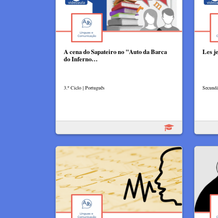
A cena do Sapateiro no "Auto da Barca
Les j
do Inferno…
3.º Ciclo | Português
Secundá