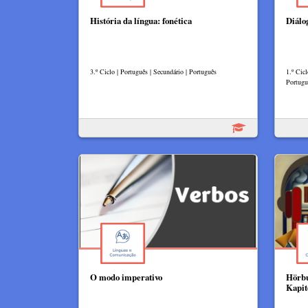
História da língua: fonética
Diálo
3.º Ciclo | Português | Secundário | Português
1.º Cic
Portugu
O modo imperativo
Hörbu
Kapit