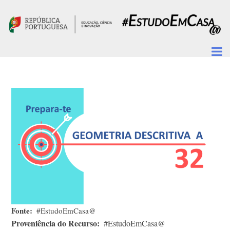
Passar para o conteúdo principal
Fonte
#EstudoEmCasa@
Proveniência do Recurso
#EstudoEmCasa@