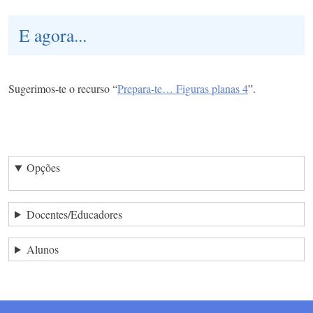
E agora...
Sugerimos-te o recurso “
Prepara-te… Figuras planas 4
”.
Opções
Docentes/Educadores
Alunos