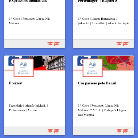
Expressões idomáticas
Ferienlager”: Kapitel 5
3.º Ciclo | Português Língua Não
3.º Ciclo | Língua Estrangeira II
Materna
(Alemão) | Secundário | Alemão Iniciação
Freizeit
Um passeio pelo Brasil
Secundário | Alemão Iniciação |
1.º Ciclo | Português Língua Não
Profissionais | Alemão
Materna | 2.º Ciclo | Português Língua
Não Materna