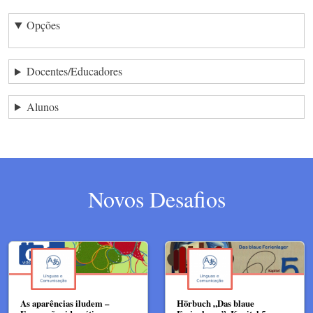
Opções
Docentes/Educadores
Alunos
Novos Desafios
As aparências iludem –
Hörbuch „Das blaue