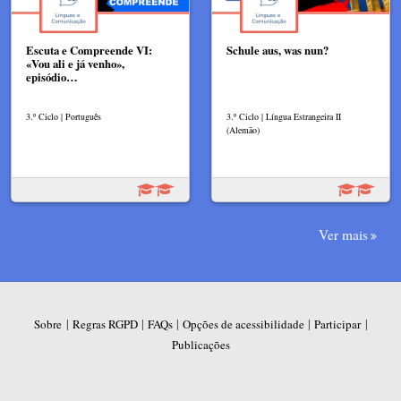
Escuta e Compreende VI:
Schule aus, was nun?
«Vou ali e já venho»,
episódio…
3.º Ciclo | Português
3.º Ciclo | Língua Estrangeira II
(Alemão)
Ver mais
|
|
|
|
|
Sobre
Regras RGPD
FAQs
Opções de acessibilidade
Participar
Publicações