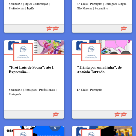
Secundário | Inglês Continuação |
3.º Ciclo | Português | Português Língua
Profissionais | Inglês
Não Materna | Secundário
"Frei Luís de Sousa": ato I.
"Trinta por uma linha", de
Expressão…
António Torrado
Secundário | Português | Profissionais |
1.º Ciclo | Português
Português