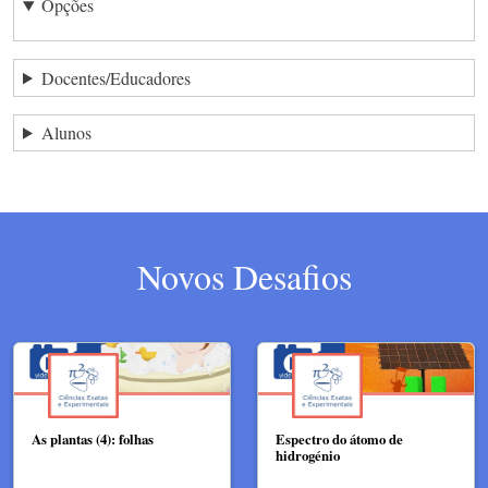
Opções
Docentes/Educadores
Alunos
Novos Desafios
As plantas (4): folhas
Espectro do átomo de
hidrogénio