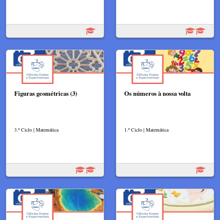
Figuras geométricas (3)
Os números à nossa volta
3.º Ciclo | Matemática
1.º Ciclo | Matemática