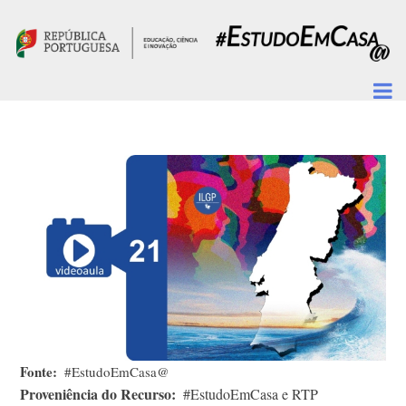
Passar para o conteúdo principal
Fonte
#EstudoEmCasa@
Proveniência do Recurso
#EstudoEmCasa e RTP