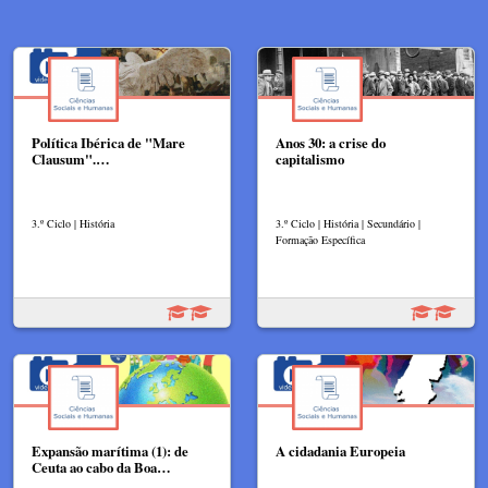
Política Ibérica de "Mare
Anos 30: a crise do
Clausum".…
capitalismo
3.º Ciclo | História
3.º Ciclo | História | Secundário |
Formação Específica
Expansão marítima (1): de
A cidadania Europeia
Ceuta ao cabo da Boa…