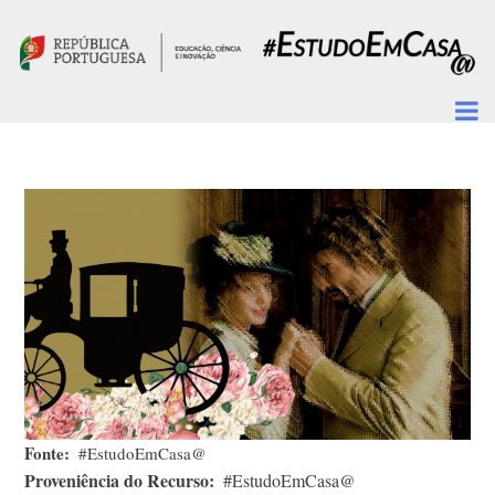
Passar para o conteúdo principal
Fonte
#EstudoEmCasa@
Proveniência do Recurso
#EstudoEmCasa@