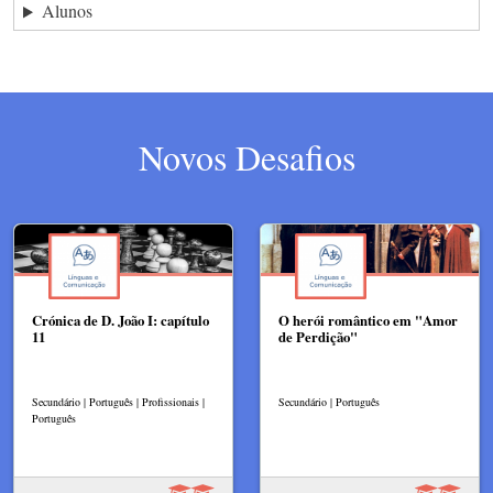
Alunos
Novos Desafios
Crónica de D. João I: capítulo
O herói romântico em "Amor
11
de Perdição"
Secundário | Português | Profissionais |
Secundário | Português
Português