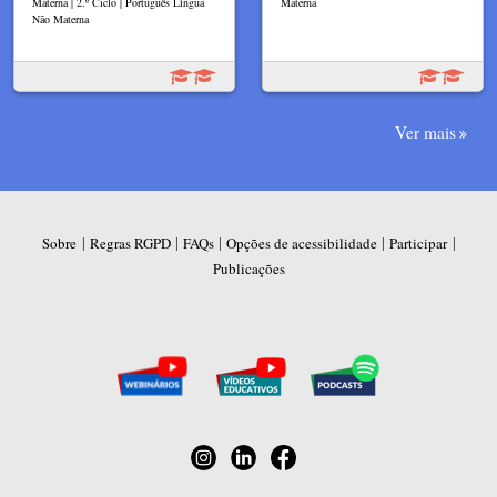
Materna | 2.º Ciclo | Português Língua
Materna
Não Materna
Ver mais
|
|
|
|
|
Sobre
Regras RGPD
FAQs
Opções de acessibilidade
Participar
Publicações