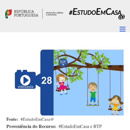
Passar para o conteúdo principal
Fonte
#EstudoEmCasa@
Proveniência do Recurso
#EstudoEmCasa e RTP