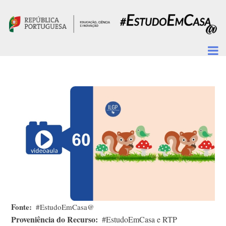
Passar para o conteúdo principal
Fonte
#EstudoEmCasa@
Proveniência do Recurso
#EstudoEmCasa e RTP