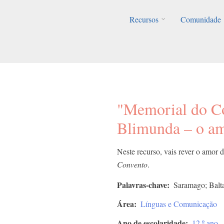
Recursos
Comunidade
"Memorial do Co
Blimunda – o a
Neste recurso, vais rever o amor 
Convento
.
Palavras-chave
Saramago; Balt
Área
Línguas e Comunicação
Ano de escolaridade
12.º ano