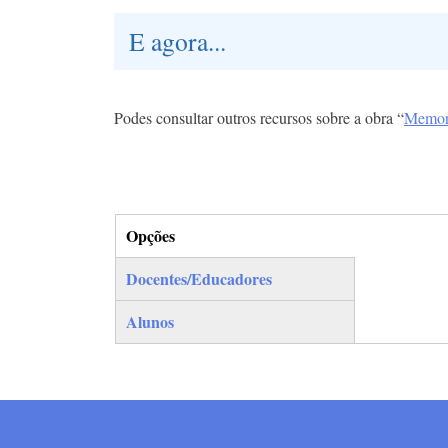
E agora...
Podes consultar outros recursos sobre a obra “
Memori
Opções
(separador ativo)
Docentes/Educadores
Alunos