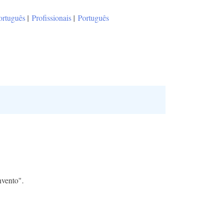
ortuguês
|
Profissionais
|
Português
nvento".