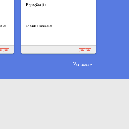
Equações (1)
udo Do
3.º Ciclo | Matemática
Ver mais