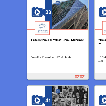
Funções reais de variável real. Extremos
“Balã
ar
Secundário | Matemática A | Profissionais
1.º Cic
Meio