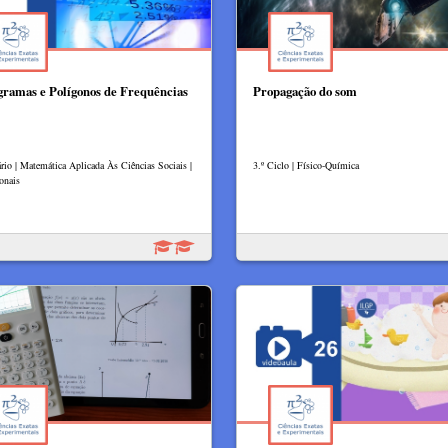
gramas e Polígonos de Frequências
Propagação do som
rio | Matemática Aplicada Às Ciências Sociais |
3.º Ciclo | Físico-Química
onais