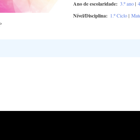
Ano de escolaridade
3.º ano
|
4
Nível/Disciplina
1.º Ciclo
|
Mat
P