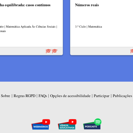
lha equilibrada: casos contínuos
Números reais
rio | Matemática Aplicada Às Ciências Sociais |
3.º Ciclo | Matemática
onais
|
|
|
|
|
Sobre
Regras RGPD
FAQs
Opções de acessibilidade
Participar
Publicações