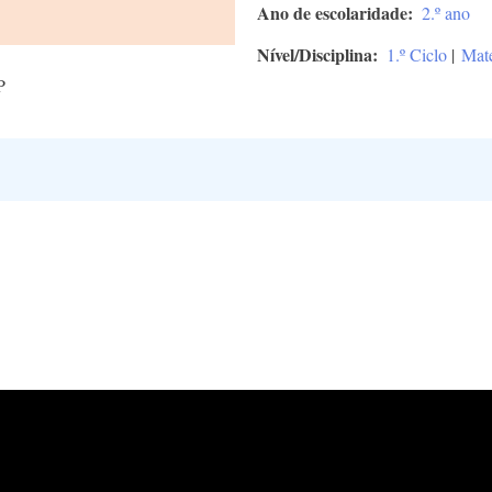
Ano de escolaridade
2.º ano
Nível/Disciplina
1.º Ciclo
|
Mat
P