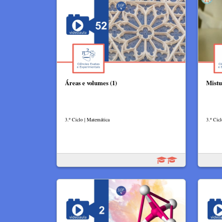
Áreas e volumes (1)
Mistu
3.º Ciclo | Matemática
3.º Cic