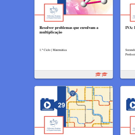
Resolver problemas que envolvam a
IVA: 
multiplicação
1.º Ciclo | Matemática
Secundá
Profissi