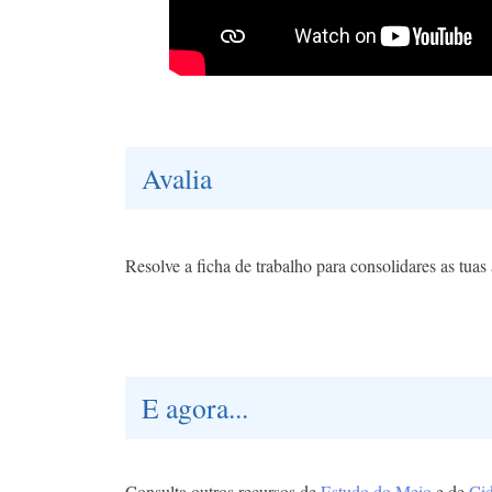
Avalia
Resolve a ficha de trabalho para consolidares as tua
E agora...
Consulta outros recursos de
Estudo do Meio
e de
Ci