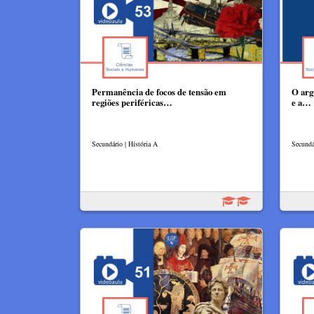
Permanência de focos de tensão em
O arg
regiões periféricas…
e a…
Secundário | História A
Secundár