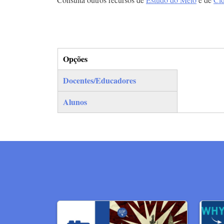
Opções
(separador ativo)
Docentes/Educadores
Alunos