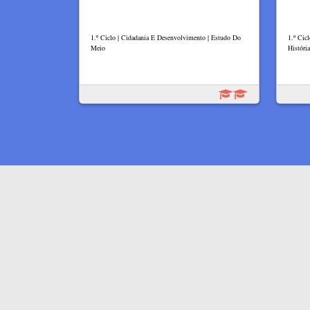
1.º Ciclo | Cidadania E Desenvolvimento | Estudo Do
1.º Cic
Meio
Históri