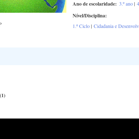
Ano de escolaridade
3.º ano
|
4
Nível/Disciplina
P
1.º Ciclo
|
Cidadania e Desenvol
(1)