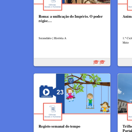
Roma: a unificação do Império. O poder
Anima
régio:…
Secundário | História A
1.º Cic
Meio
Registo semanal do tempo
Trilh
Porta