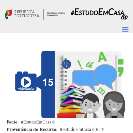
Passar para o conteúdo principal
Fonte
#EstudoEmCasa@
Proveniência do Recurso
#EstudoEmCasa e RTP