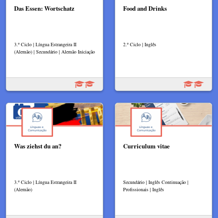
Das Essen: Wortschatz
Food and Drinks
3.º Ciclo | Língua Estrangeira II
2.º Ciclo | Inglês
(Alemão) | Secundário | Alemão Iniciação
Was ziehst du an?
Curriculum vitae
3.º Ciclo | Língua Estrangeira II
Secundário | Inglês Continuação |
(Alemão)
Profissionais | Inglês