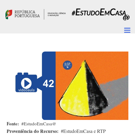
Passar para o conteúdo principal
Fonte
#EstudoEmCasa@
Proveniência do Recurso
#EstudoEmCasa e RTP