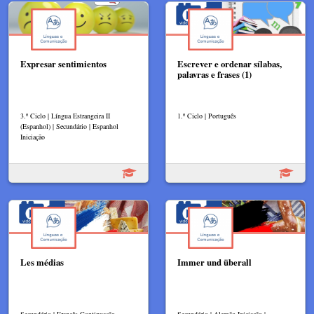
Expresar sentimientos
Escrever e ordenar sílabas,
palavras e frases (1)
3.º Ciclo | Língua Estrangeira II
1.º Ciclo | Português
(Espanhol) | Secundário | Espanhol
Iniciação
Les médias
Immer und überall
Secundário | Francês Continuação
Secundário | Alemão Iniciação |