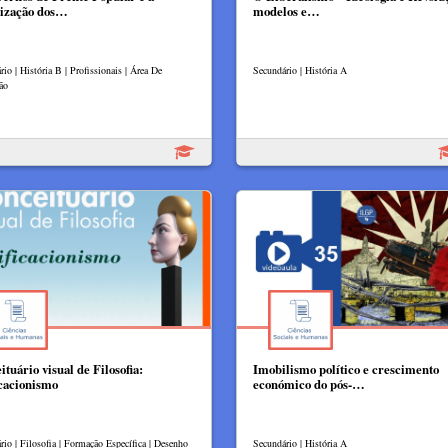
ização dos…
modelos e…
io | História B | Profissionais | Área De
Secundário | História A
ão
tuário visual de Filosofia:
Imobilismo político e crescimento
icacionismo
económico do pós-…
rio | Filosofia | Formação Específica | Desenho
Secundário | História A