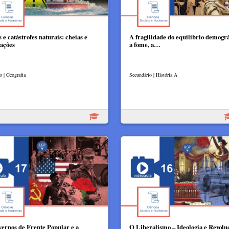
 e catástrofes naturais: cheias e
A fragilidade do equilíbrio demográ
ações
a fome, a…
o | Geografia
Secundário | História A
vernos de Frente Popular e a
O Liberalismo – Ideologia e Revolu