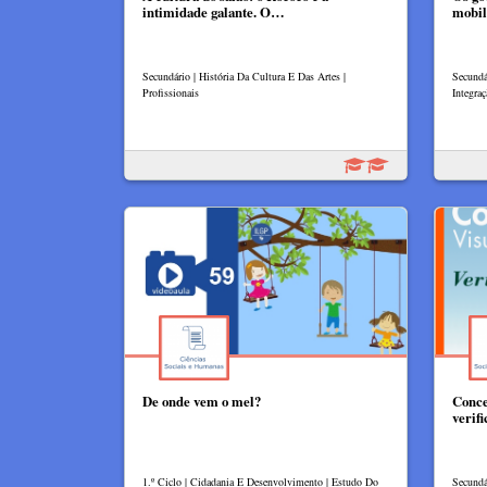
intimidade galante. O…
mobil
Secundário | História Da Cultura E Das Artes |
Secundár
Profissionais
Integraç
De onde vem o mel?
Concei
verif
1.º Ciclo | Cidadania E Desenvolvimento | Estudo Do
Secundá