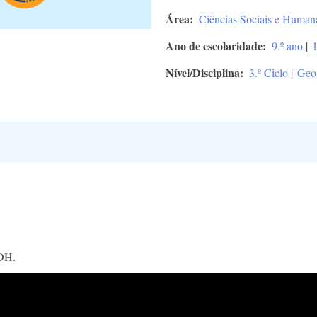
Área
Ciências Sociais e Human
Ano de escolaridade
9.º ano
|
1
Nível/Disciplina
3.º Ciclo
|
Geog
IDH.