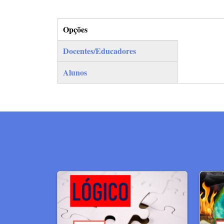
Opções
(separador ativo)
Docentes/Educadores
Alunos