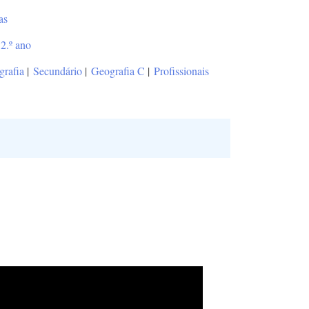
as
2.º ano
rafia
|
Secundário
|
Geografia C
|
Profissionais