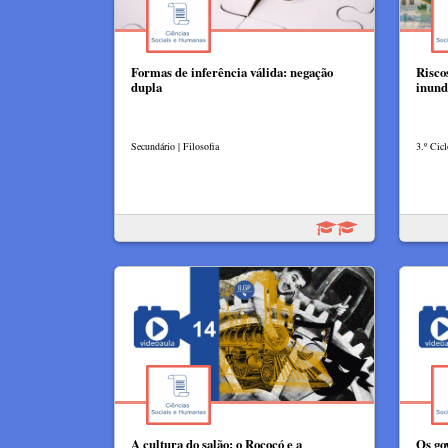
Formas de inferência válida: negação
Riscos
dupla
inund
Secundário | Filosofia
3.º Cicl
A cultura do salão: o Rococó e a
Os go